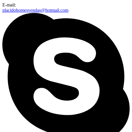
E-mail:
placidohomesvendas@hotmail.com