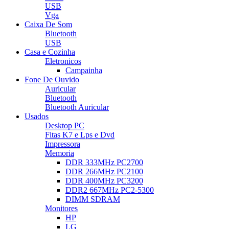
USB
Vga
Caixa De Som
Bluetooth
USB
Casa e Cozinha
Eletronicos
Campainha
Fone De Ouvido
Auricular
Bluetooth
Bluetooth Auricular
Usados
Desktop PC
Fitas K7 e Lps e Dvd
Impressora
Memoria
DDR 333MHz PC2700
DDR 266MHz PC2100
DDR 400MHz PC3200
DDR2 667MHz PC2-5300
DIMM SDRAM
Monitores
HP
LG