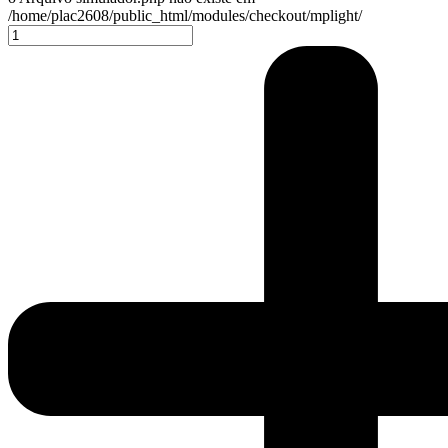
/home/plac2608/public_html/modules/checkout/mplight/