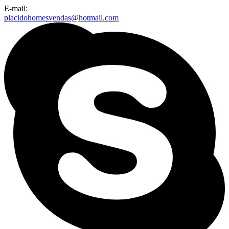
E-mail:
placidohomesvendas@hotmail.com