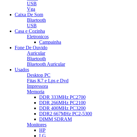
USB
Vga
Caixa De Som
Bluetooth
USB
Casa e Cozinha
Eletronicos
Campainha
Fone De Ouvido
Auricular
Bluetooth
Bluetooth Auricular
Usados
Desktop PC
Fitas K7 e Lps e Dvd
Impressora
Memoria
DDR 333MHz PC2700
DDR 266MHz PC2100
DDR 400MHz PC3200
DDR2 667MHz PC2-5300
DIMM SDRAM
Monitores
HP
LG