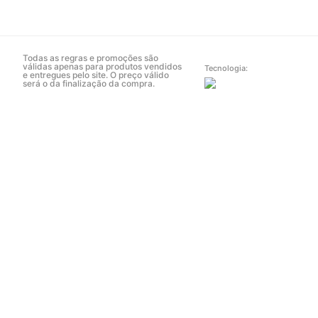
Todas as regras e promoções são
válidas apenas para produtos vendidos
Tecnologia:
e entregues pelo site. O preço válido
será o da finalização da compra.