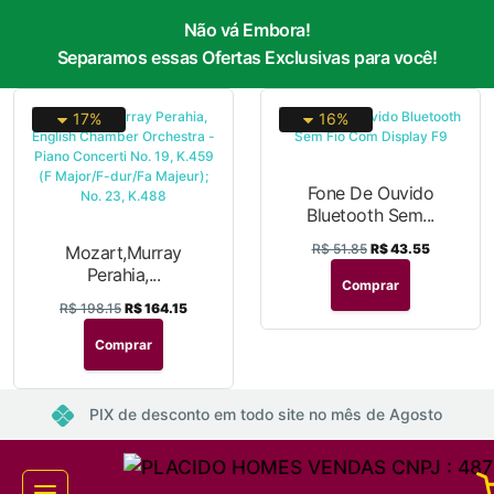
Não vá Embora!
Separamos essas Ofertas Exclusivas para você!
17%
16%
Fone De Ouvido
Bluetooth Sem...
R$ 51.85
R$ 43.55
Mozart,Murray
Perahia,...
Comprar
R$ 198.15
R$ 164.15
Comprar
PIX de desconto em todo site no mês de Agosto