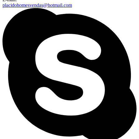
placidohomesvendas@hotmail.com