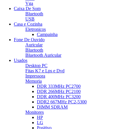
Vga
Caixa De Som
Bluetooth
USB
Casa e Cozinha
Eletronicos
Campainha
Fone De Ouvido
Auricular
Bluetooth
Bluetooth Auricular
Usados
Desktop PC
Fitas K7 e Lps e Dvd
Impressora
Memoria
DDR 333MHz PC2700
DDR 266MHz PC2100
DDR 400MHz PC3200
DDR2 667MHz PC2-5300
DIMM SDRAM
Monitores
HP
LG
Positivo