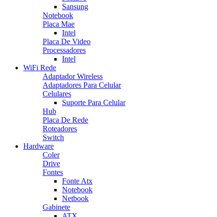
Sansung
Notebook
Placa Mae
Intel
Placa De Video
Processadores
Intel
WiFi Rede
Adaptador Wireless
Adaptadores Para Celular
Celulares
Suporte Para Celular
Hub
Placa De Rede
Roteadores
Switch
Hardware
Coler
Drive
Fontes
Fonte Atx
Notebook
Netbook
Gabinete
ATX