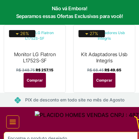
Não vá Embora!
Separamos essas Ofertas Exclusivas para você!
26%
27%
Monitor LG Flatron
Kit Adaptadores Usb
L1752S-SF
Integris
R$ 348.75
R$ 257.15
R$ 68.45
R$ 49.65
Comprar
Comprar
PIX de desconto em todo site no mês de Agosto