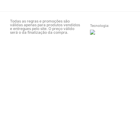
Todas as regras e promoções são
válidas apenas para produtos vendidos
Tecnologia:
e entregues pelo site. O preço válido
será o da finalização da compra.