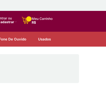
ntrar ou
Meu Carrinho
adastrar
R$
Fone De Ouvido
Usados