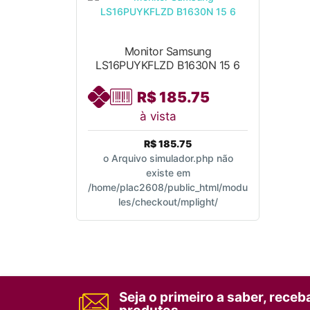
Monitor Samsung
LS16PUYKFLZD B1630N 15 6
R$ 185.75
à vista
R$ 185.75
o Arquivo simulador.php não
existe em
/home/plac2608/public_html/modu
les/checkout/mplight/
Seja o primeiro a saber, rece