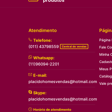
produtos
Atendimento
Págin
Telefone:
Página I
(011) 43798559
Central de vendas
Fale C
Minha 
Whatsapp:
Cadast
(11)96094-2201
Meus P
E-mail:
Catálog
placidohomesvendas@hotmail.com
Vale pr
Skype:
placidohomesvendas@hotmail.com
Horário de atendimento